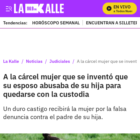
EN VIVO
Mira Todos Nuestros 
Tendencias:
HORÓSCOPO SEMANAL
ENCUENTRAN A SILLETER
PUBLICIDAD
/
/
/
La Kalle
Noticias
Judiciales
A la cárcel mujer que se invent
A la cárcel mujer que se inventó que
su esposo abusaba de su hija para
quedarse con la custodia
Un duro castigo recibirá la mujer por la falsa
denuncia contra el padre de su hija.