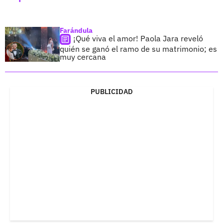
Farándula
¡Qué viva el amor! Paola Jara reveló
quién se ganó el ramo de su matrimonio; es
muy cercana
PUBLICIDAD