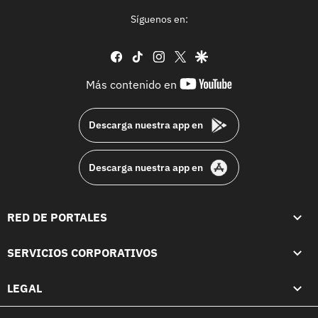
Síguenos en:
facebook
tiktok
instagram
twitter
google
youtube-
Más contenido en
footer
Descarga nuestra app en
Descarga nuestra app en
RED DE PORTALES
SERVICIOS CORPORATIVOS
LEGAL