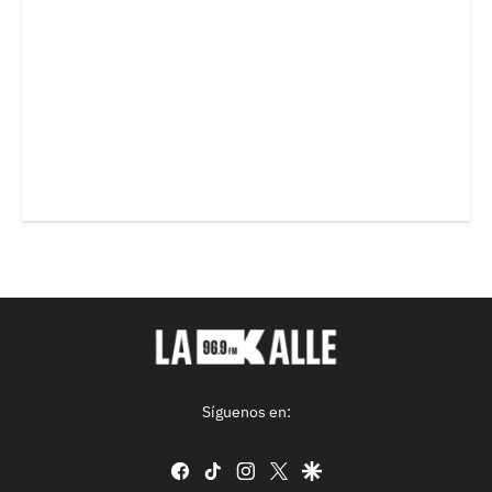
Síguenos en:
facebook
tiktok
instagram
twitter
google