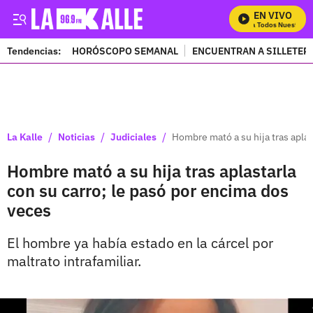
EN VIVO
Mira Todos Nuestros P
Tendencias:
HORÓSCOPO SEMANAL
ENCUENTRAN A SILLETER
PUBLICIDAD
/
/
/
La Kalle
Noticias
Judiciales
Hombre mató a su hija tras aplas
Hombre mató a su hija tras aplastarla
con su carro; le pasó por encima dos
veces
El hombre ya había estado en la cárcel por
maltrato intrafamiliar.