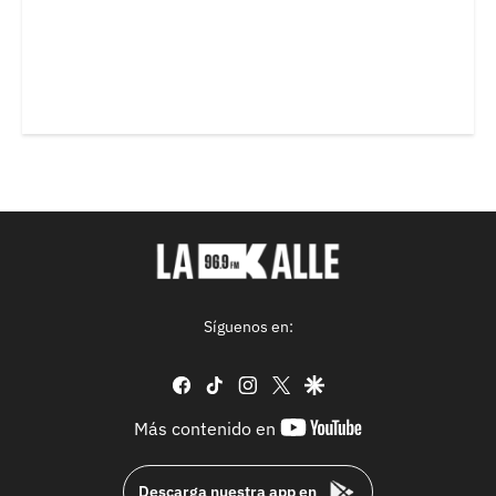
Síguenos en:
facebook
tiktok
instagram
twitter
google
youtube-
Más contenido en
footer
Descarga nuestra app en