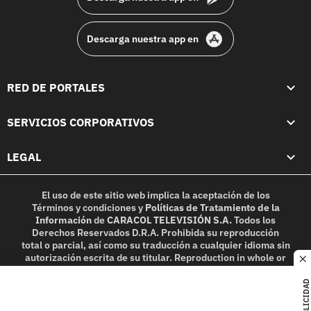
Descarga nuestra app en
RED DE PORTALES
SERVICIOS CORPORATIVOS
LEGAL
El uso de este sitio web implica la aceptación de los
Términos y condiciones
y
Políticas de Tratamiento de la
Información
de
CARACOL TELEVISIÓN S.A.
Todos los
Derechos Reservados D.R.A. Prohibida su reproducción
total o parcial, así como su traducción a cualquier idioma sin
autorización escrita de su titular. Reproduction in whole or
c
in part, or translation without written permission is
prohibited. All rights reserved 2025.
PUBLICIDAD