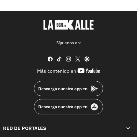
Síguenos en:
facebook
tiktok
instagram
twitter
google
youtube-
Más contenido en
footer
Descarga nuestra app en
Descarga nuestra app en
RED DE PORTALES