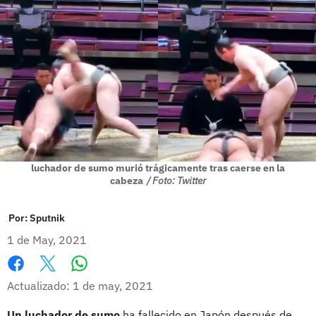
luchador de sumo murió trágicamente tras caerse en la
cabeza
/ Foto: Twitter
Por:
Sputnik
1 de May, 2021
Whatsapp
Facebook
X
Actualizado: 1 de may, 2021
Un luchador de sumo
ha fallecido en Japón después de