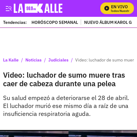
EN VIVO
Mira Todos Nuestros Pr
Tendencias:
HORÓSCOPO SEMANAL
NUEVO ÁLBUM KAROL G
PUBLICIDAD
/
/
/
La Kalle
Noticias
Judiciales
Video: luchador de sumo muere 
Video: luchador de sumo muere tras
caer de cabeza durante una pelea
Su salud empezó a deteriorarse el 28 de abril.
El luchador murió ese mismo día a raíz de una
insuficiencia respiratoria aguda.