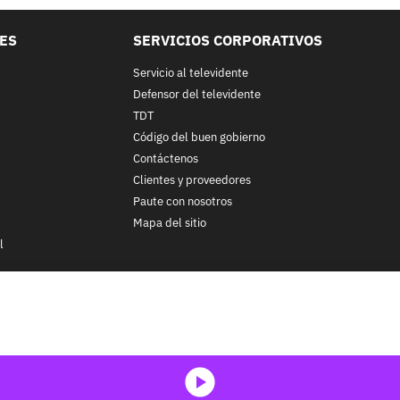
LES
SERVICIOS CORPORATIVOS
Servicio al televidente
Defensor del televidente
TDT
Código del buen gobierno
Contáctenos
Clientes y proveedores
Paute con nosotros
Mapa del sitio
l
nos y condiciones
y
Políticas de Tratamiento de la Información
de
CA
ohibida su reproducción total o parcial, así como su traducción a cu
 in whole or in part, or translation without written permission is prohib
media-icon