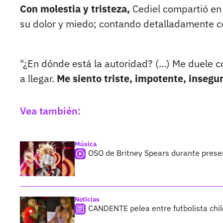
Con molestia y tristeza,
Cediel compartió en
su dolor y miedo; contando detalladamente 
"¿En dónde está la autoridad? (...) Me duele
a llegar.
Me siento triste, impotente, insegura
Vea también:
Música
OSO de Britney Spears durante prese
Noticias
CANDENTE pelea entre futbolista chi