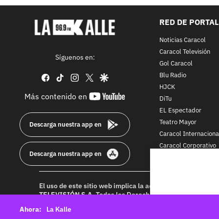
RED DE PORTA
Noticias Caracol
Caracol Televisión
Síguenos en:
Gol Caracol
Blu Radio
facebook
tiktok
instagram
twitter
google
HJCK
youtube-
Más contenido en
DiTu
footer
EL Espectador
Teatro Mayor
Descarga nuestra app en
Caracol Internaciona
Caracol Corporativo
Descarga nuestra app en
Caracol Next
El uso de este sitio web implica la aceptación de los
Térmi
TELEVISIÓN S.A.
Todos los Derechos Reservados D.R.A. Pr
idioma sin autorización escrita de su titular. Reproduction
La Kalle
rights reserved 2025.