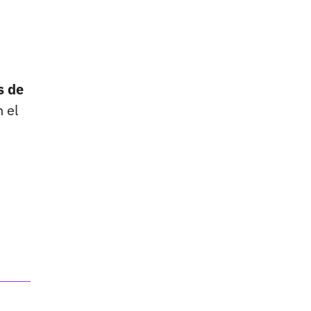
s de
 el