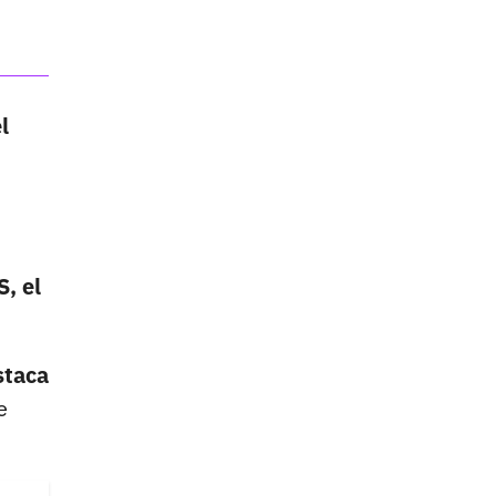
l
, el
staca
e