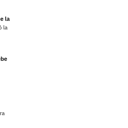
e la
 la
ebe
ra