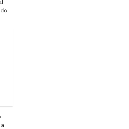
al
ado
n
 a