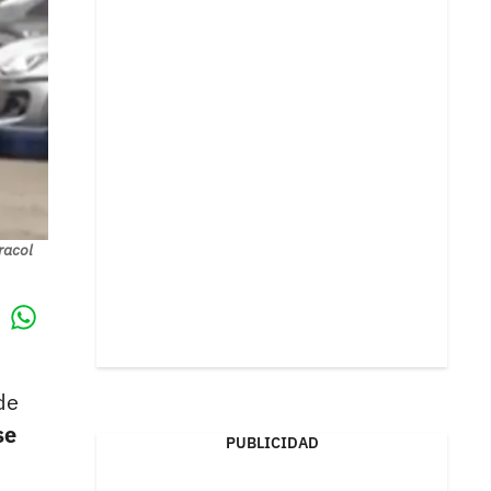
racol
Whatsapp
k
de
se
PUBLICIDAD