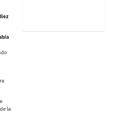
diez
abía
ado
ra
de
de la