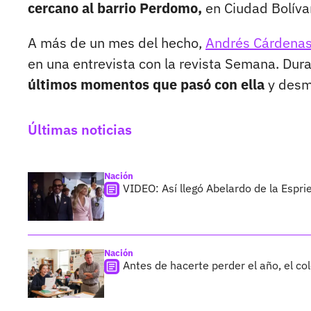
cercano al barrio Perdomo,
en Ciudad Bolívar,
A más de un mes del hecho,
Andrés Cárdenas
en una entrevista con la revista Semana. Dur
últimos momentos que pasó con ella
y desmi
Últimas noticias
Nación
VIDEO: Así llegó Abelardo de la Esprie
Nación
Antes de hacerte perder el año, el co