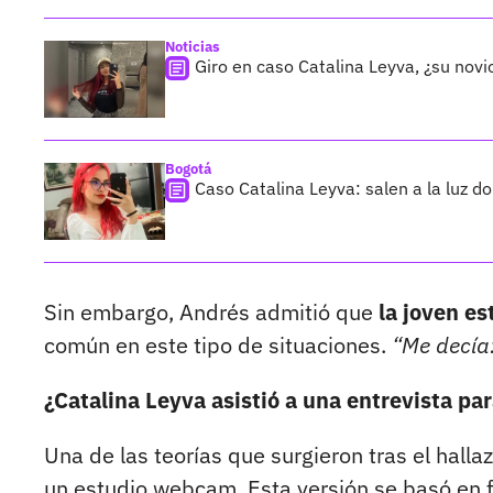
Noticias
Giro en caso Catalina Leyva, ¿su novi
Bogotá
Caso Catalina Leyva: salen a la luz d
Sin embargo, Andrés admitió que
la joven es
común en este tipo de situaciones.
“Me decía:
¿Catalina Leyva asistió a una entrevista p
Una de las teorías que surgieron tras el halla
un estudio webcam. Esta versión se basó en 