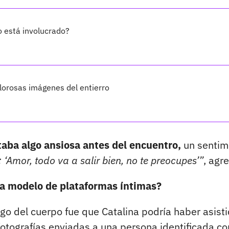
o está involucrado?
olorosas imágenes del entierro
taba algo ansiosa antes del encuentro,
un sentim
 ‘Amor, todo va a salir bien, no te preocupes’”
, agr
ara modelo de plataformas íntimas?
zgo del cuerpo fue que Catalina podría haber asist
fotografías enviadas a una persona identificada c