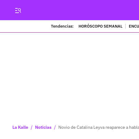
Tendencias:
HORÓSCOPO SEMANAL
ENCU
/
/
La Kalle
Noticias
Novio de Catalina Leyva reaparece a habl