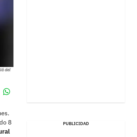
lá del
Whatsapp
k
nes.
ado 8
PUBLICIDAD
ural