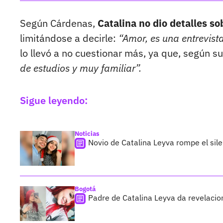
Según Cárdenas,
Catalina no dio detalles so
limitándose a decirle:
“Amor, es una entrevista
lo llevó a no cuestionar más, ya que, según s
de estudios y muy familiar”.
Sigue leyendo:
Noticias
Novio de Catalina Leyva rompe el sil
Bogotá
Padre de Catalina Leyva da revelacio