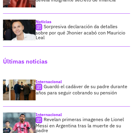
Noticias
Sorpresiva declaración da detalles
sobre por qué Jhonier acabó con Mauricio
Leal
Últimas noticias
Internacional
Guardó el cadáver de su padre durante
años para seguir cobrando su pensión
Internacional
Revelan primeras imagenes de Lionel
Messi en Argentina tras la muerte de su
padre