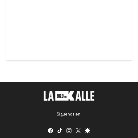
Síguenos en:
facebook
tiktok
instagram
twitter
google