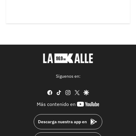
Síguenos en:
facebook
tiktok
instagram
twitter
google
youtube-
Más contenido en
footer
Descarga nuestra app en