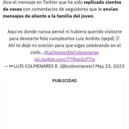
dice el mensaje en Twitter que ha sido
replicado cientos
de veces
con comentarios de seguidores que le
envían
mensajes de aliento a la familia del joven
.
Aquí es donde nunca pensé ni hubiera querido visitarte
para desearte feliz cumpleaños Luis Andrés (qepd) 🎈
Ahí te dejé mi oración para que sigas celebrando en el
cielo…
#LaOpinionDeColmenares
pic.twitter.com/7TRpq3z77w
— ✏️LUIS COLMENARES R. (@lcolmenaresr)
May 23, 2023
PUBLICIDAD