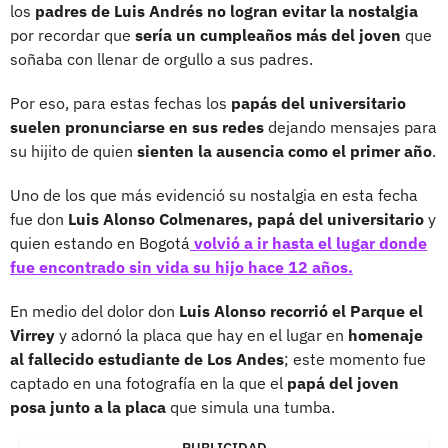
los
padres de Luis Andrés no logran evitar la nostalgia
por recordar que
sería un cumpleaños más del joven
que
soñaba con llenar de orgullo a sus padres.
Por eso, para estas fechas los
papás del universitario
suelen pronunciarse en sus redes
dejando mensajes para
su hijito de quien
sienten la ausencia como el primer año
.
Uno de los que más evidenció su nostalgia en esta fecha
fue don
Luis Alonso Colmenares, papá del universitario
y
quien estando en Bogotá
volvió a ir hasta el lugar donde
fue encontrado sin vida su hijo hace 12 años.
En medio del dolor don
Luis Alonso recorrió el Parque el
Virrey
y adornó la placa que hay en el lugar en
homenaje
al fallecido estudiante de Los Andes
; este momento fue
captado en una fotografía en la que el
papá del joven
posa junto a la placa
que simula una tumba.
PUBLICIDAD