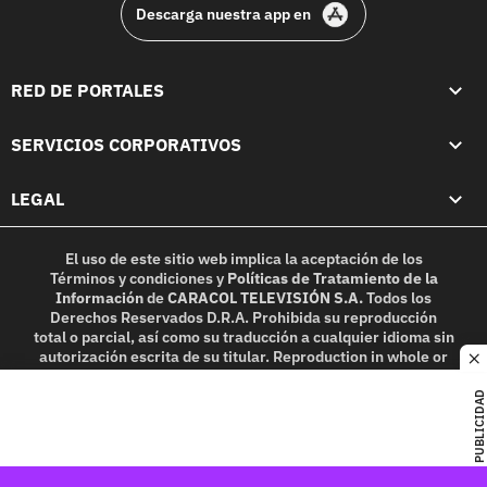
Descarga nuestra app en
RED DE PORTALES
SERVICIOS CORPORATIVOS
LEGAL
El uso de este sitio web implica la aceptación de los
Términos y condiciones
y
Políticas de Tratamiento de la
Información
de
CARACOL TELEVISIÓN S.A.
Todos los
Derechos Reservados D.R.A. Prohibida su reproducción
total o parcial, así como su traducción a cualquier idioma sin
autorización escrita de su titular. Reproduction in whole or
c
in part, or translation without written permission is
prohibited. All rights reserved 2025.
PUBLICIDAD
MIEMBRO DE: