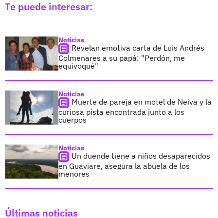
Te puede interesar:
Noticias
Revelan emotiva carta de Luis Andrés
Colmenares a su papá: "Perdón, me
equivoqué"
Noticias
Muerte de pareja en motel de Neiva y la
curiosa pista encontrada junto a los
cuerpos
Noticias
Un duende tiene a niños desaparecidos
en Guaviare, asegura la abuela de los
menores
Últimas noticias