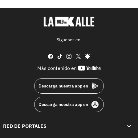
Síguenos en:
facebook
tiktok
instagram
twitter
google
youtube-
Más contenido en
footer
Descarga nuestra app en
Descarga nuestra app en
RED DE PORTALES