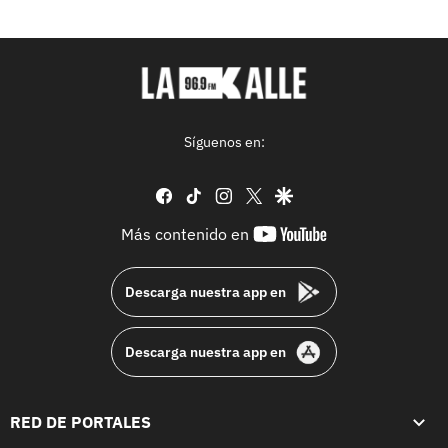
Síguenos en:
facebook
tiktok
instagram
twitter
google
youtube-
Más contenido en
footer
Descarga nuestra app en
Descarga nuestra app en
RED DE PORTALES