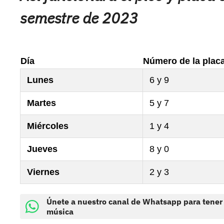
semestre de 2023
Día
Número de la placa
Lunes
6 y 9
Martes
5 y 7
Miércoles
1 y 4
Jueves
8 y 0
Viernes
2 y 3
Únete a nuestro canal de Whatsapp para tener
música