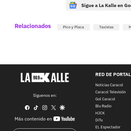
Sigue a La Kalle en Go
Relacionados
Pico y Placa
Taxistas
M
RED DE PORTA
Noticias Caracol
Caracol Televisión
Síguenos en:
Gol Caracol
Blu Radio
facebook
tiktok
instagram
twitter
google
HJCK
youtube-
Más contenido en
DiTu
footer
EL Espectador