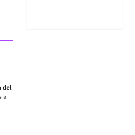
 del
s a