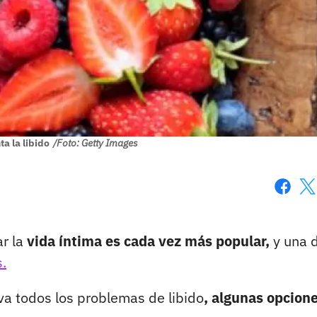
a la libido
/Foto: Getty Images
Faceboo
X
ar la
vida íntima es cada vez más popular,
y una 
.
a todos los problemas de libido
, algunas opcion