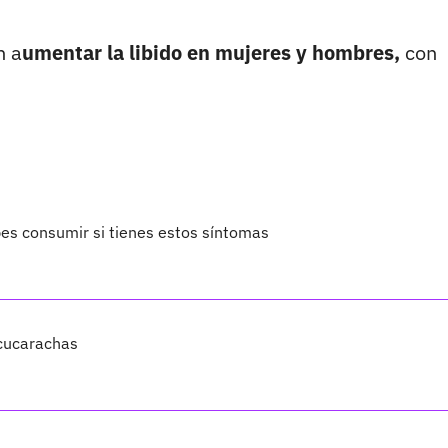
n a
umentar la libido en mujeres y hombres,
con
bes consumir si tienes estos síntomas
 cucarachas