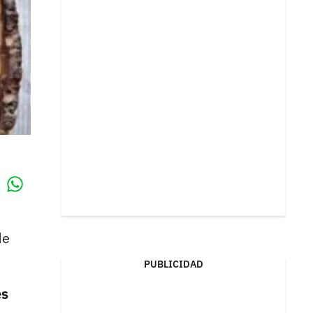
Whatsapp
k
de
PUBLICIDAD
es