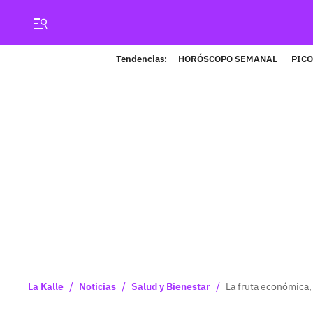
Tendencias:
HORÓSCOPO SEMANAL
PICO
/
/
/
La Kalle
Noticias
Salud y Bienestar
La fruta económica,