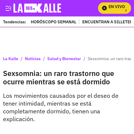
EN VIVO
Mira To
Tendencias:
HORÓSCOPO SEMANAL
ENCUENTRAN A SILLETER
PUBLICIDAD
/
/
/
La Kalle
Noticias
Salud y Bienestar
Sexsomnia: un raro tras
Sexsomnia: un raro trastorno que
ocurre mientras se está dormido
Los movimientos causados por el deseo de
tener intimidad, mientras se está
completamente dormido, tienen una
explicación.