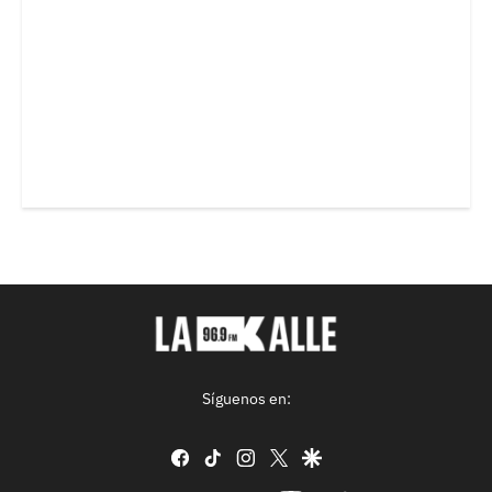
Síguenos en:
facebook
tiktok
instagram
twitter
google