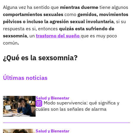
Alguna vez ha sentido que
mientras duerme
tiene algunos
comportamientos sexuales
como
gemidos, movimientos
pélvicos o incluso la agresión sexual involuntaria
, si su
respuesta es si, entonces
quizás esta sufriendo de
sexsomnia
, un
trastorno del sueño
que es muy
poco
común
.
¿Qué es la sexsomnia?
Últimas noticias
Salud y Bienestar
Modo supervivencia: qué significa y
cuáles son las señales de alarma
Salud y Bienestar