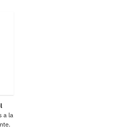
l
 a la
nte.