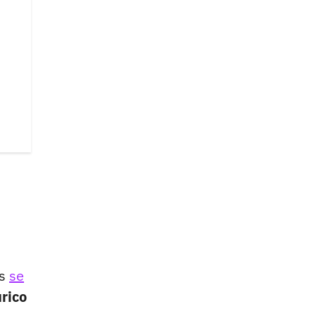
as
se
rico