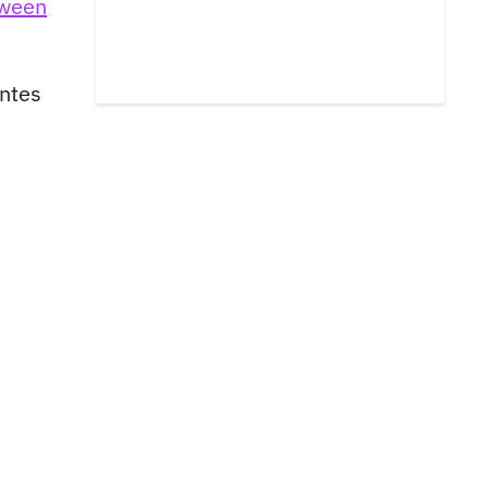
oween
ntes