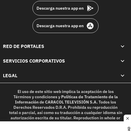
Descarga nuestra app en
Descarga nuestra app en
RED DE PORTALES
SERVICIOS CORPORATIVOS
LEGAL
El uso de este sitio web implica la aceptación de los
Términos y condiciones
y
Políticas de Tratamiento de la
Información
de
CARACOL TELEVISIÓN S.A.
Todos los
Derechos Reservados D.R.A. Prohibida su reproducción
total o parcial, así como su traducción a cualquier idioma sin
autorización escrita de su titular. Reproduction in whole or
c
in part, or translation without written permission is
prohibited. All rights reserved 2025.