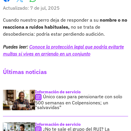
Whatsapp
Facebook
X
Actualizado: 7 de jul, 2025
Cuando nuestro perro deja de responder a su
nombre o no
reacciona a ruidos habituales,
no se trata de
desobediencia: podría estar perdiendo audición.
Puedes leer:
Conoce la protección legal que podría evitarte
multas si vives en arriendo en un conjunto
Últimas noticias
Información de servicio
Único caso para pensionarte con solo
500 semanas en Colpensiones; un
"salvavidas"
Información de servicio
¿No te sale el grupo del RUI? La