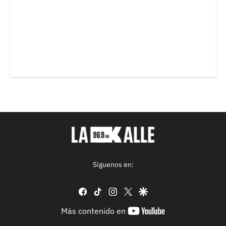
Síguenos en:
facebook
tiktok
instagram
twitter
google
youtube-
Más contenido en
footer