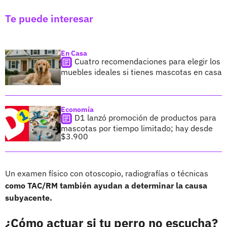
Te puede interesar
En Casa
Cuatro recomendaciones para elegir los
muebles ideales si tienes mascotas en casa
Economía
D1 lanzó promoción de productos para
mascotas por tiempo limitado; hay desde
$3.900
Un examen físico con otoscopio, radiografías o técnicas
como TAC/RM también ayudan a determinar la causa
subyacente.
¿Cómo actuar si tu perro no escucha?