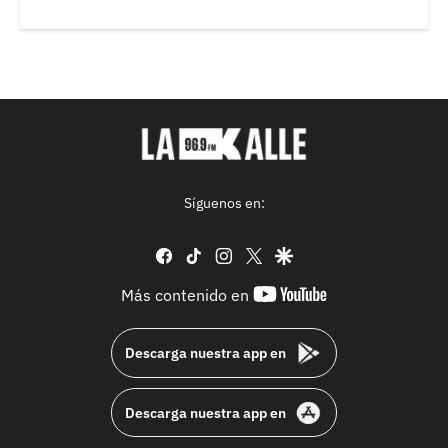
Síguenos en:
facebook
tiktok
instagram
twitter
google
youtube-
Más contenido en
footer
Descarga nuestra app en
Descarga nuestra app en