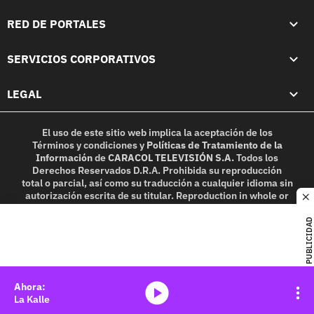
RED DE PORTALES
SERVICIOS CORPORATIVOS
LEGAL
El uso de este sitio web implica la aceptación de los
Términos y condiciones
y
Políticas de Tratamiento de la
Información
de
CARACOL TELEVISIÓN S.A.
Todos los
Derechos Reservados D.R.A. Prohibida su reproducción
total o parcial, así como su traducción a cualquier idioma sin
autorización escrita de su titular. Reproduction in whole or
c
in part, or translation without written permission is
prohibited. All rights reserved 2025.
PUBLICIDAD
MIEMBRO DE:
media-icon
La Kalle