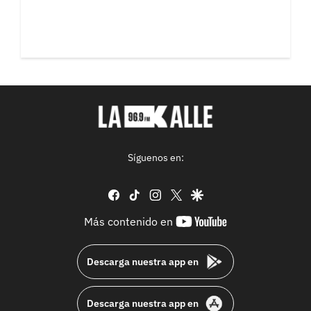
Síguenos en:
facebook
tiktok
instagram
twitter
google
youtube-
Más contenido en
footer
Descarga nuestra app en
Descarga nuestra app en