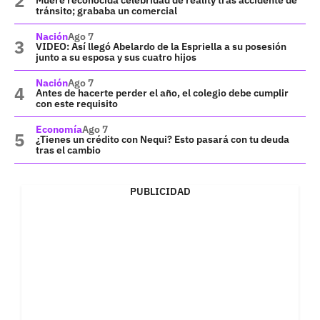
Muere reconocida celebridad de reality tras accidente de
tránsito; grababa un comercial
Nación
Ago 7
VIDEO: Así llegó Abelardo de la Espriella a su posesión
junto a su esposa y sus cuatro hijos
Nación
Ago 7
Antes de hacerte perder el año, el colegio debe cumplir
con este requisito
Economía
Ago 7
¿Tienes un crédito con Nequi? Esto pasará con tu deuda
tras el cambio
PUBLICIDAD