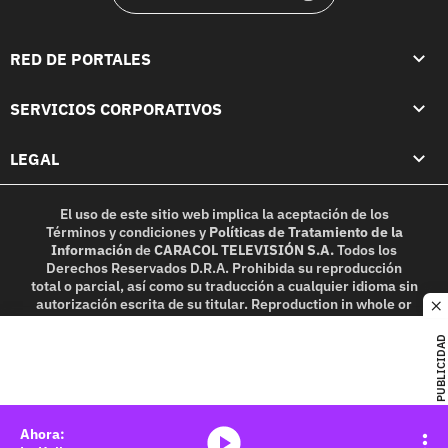
RED DE PORTALES
SERVICIOS CORPORATIVOS
LEGAL
El uso de este sitio web implica la aceptación de los
Términos y condiciones
y
Políticas de Tratamiento de la
Información
de
CARACOL TELEVISIÓN S.A.
Todos los
Derechos Reservados D.R.A. Prohibida su reproducción
total o parcial, así como su traducción a cualquier idioma sin
autorización escrita de su titular. Reproduction in whole or
c
in part, or translation without written permission is
prohibited. All rights reserved 2025.
PUBLICIDAD
MIEMBRO DE:
media-icon