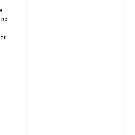
a
 no
or.