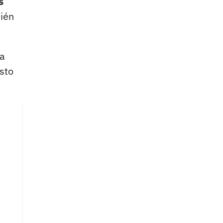
s
bién
la
sto