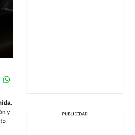
Whatsapp
k
nida.
ón y
PUBLICIDAD
rto