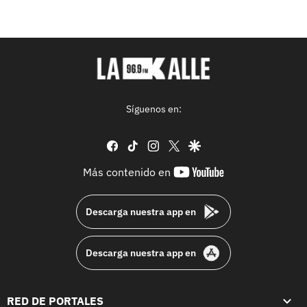
Síguenos en:
facebook
tiktok
instagram
twitter
google
youtube-
Más contenido en
footer
Descarga nuestra app en
Descarga nuestra app en
RED DE PORTALES