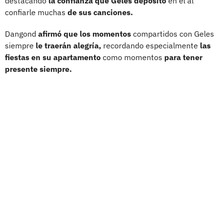
destacando
la confianza que Geles depositó
en él al
confiarle muchas
de sus canciones.
Dangond
afirmó que los momentos
compartidos con Geles
siempre
le traerán alegría,
recordando especialmente
las
fiestas en su apartamento
como momentos
para tener
presente siempre.