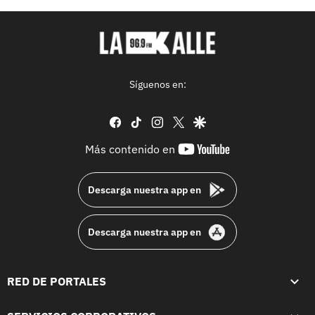
Síguenos en:
facebook
tiktok
instagram
twitter
google
youtube-
Más contenido en
footer
Descarga nuestra app en
Descarga nuestra app en
RED DE PORTALES