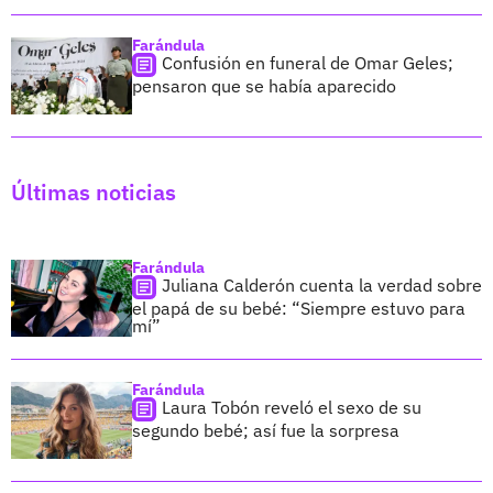
Farándula
Confusión en funeral de Omar Geles;
pensaron que se había aparecido
Últimas noticias
Farándula
Juliana Calderón cuenta la verdad sobre
el papá de su bebé: “Siempre estuvo para
mí”
Farándula
Laura Tobón reveló el sexo de su
segundo bebé; así fue la sorpresa