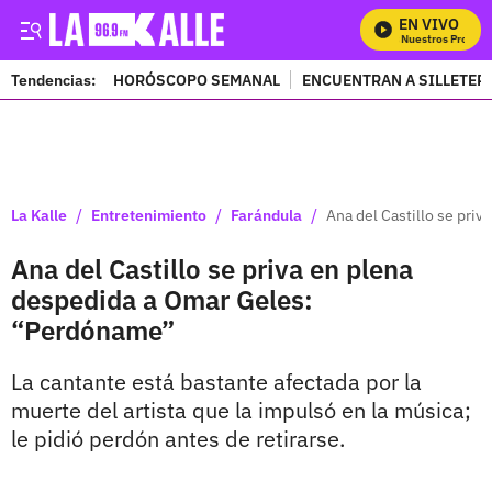
EN VIVO
Mira Todos Nuestros Programa
Tendencias:
HORÓSCOPO SEMANAL
ENCUENTRAN A SILLETER
PUBLICIDAD
/
/
/
La Kalle
Entretenimiento
Farándula
Ana del Castillo se pri
Ana del Castillo se priva en plena
despedida a Omar Geles:
“Perdóname”
La cantante está bastante afectada por la
muerte del artista que la impulsó en la música;
le pidió perdón antes de retirarse.