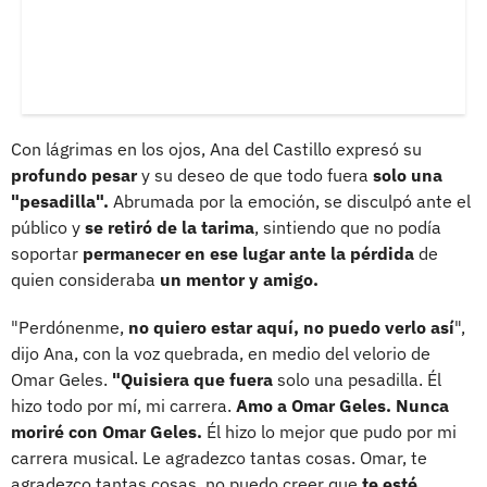
Con lágrimas en los ojos, Ana del Castillo expresó su
profundo pesar
y su deseo de que todo fuera
solo una
"pesadilla".
Abrumada por la emoción, se disculpó ante el
público y
se retiró de la tarima
, sintiendo que no podía
soportar
permanecer en ese lugar ante la pérdida
de
quien consideraba
un mentor y amigo.
"Perdónenme,
no quiero estar aquí, no puedo verlo así
",
dijo Ana, con la voz quebrada, en medio del velorio de
Omar Geles.
"Quisiera que fuera
solo una pesadilla. Él
hizo todo por mí, mi carrera.
Amo a Omar Geles. Nunca
moriré con Omar Geles.
Él hizo lo mejor que pudo por mi
carrera musical. Le agradezco tantas cosas. Omar, te
agradezco tantas cosas, no puedo creer que
te esté