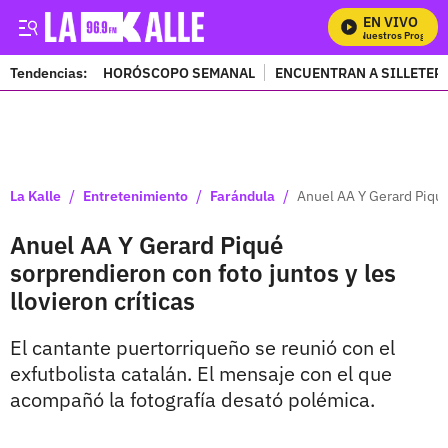
EN VIVO
Mira Todos Nuestros Programa
Tendencias:
HORÓSCOPO SEMANAL
ENCUENTRAN A SILLETER
PUBLICIDAD
/
/
/
La Kalle
Entretenimiento
Farándula
Anuel AA Y Gerard Piqué 
Anuel AA Y Gerard Piqué
sorprendieron con foto juntos y les
llovieron críticas
El cantante puertorriqueño se reunió con el
exfutbolista catalán. El mensaje con el que
acompañó la fotografía desató polémica.