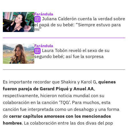
Farándula
Juliana Calderón cuenta la verdad sobre
el papá de su bebé: “Siempre estuvo para
mí”
Farándula
Laura Tobón reveló el sexo de su
segundo bebé; así fue la sorpresa
Es importante recordar que Shakira y Karol G,
quienes
fueron pareja de Gerard Piqué y Anuel AA
,
respectivamente, hicieron noticia mundial con su
colaboración en la canción ‘TQG’. Para muchos, esta
canción fue interpretada como un desahogo y una forma
de
cerrar capítulos amorosos con los mencionados
hombres
. La colaboración entre las dos divas del pop