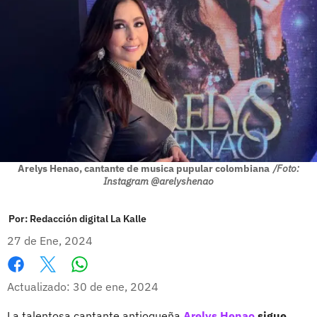
Arelys Henao, cantante de musica pupular colombiana
/Foto:
Instagram @arelyshenao
Por:
Redacción digital La Kalle
27 de Ene, 2024
Whatsapp
Facebook
X
Actualizado: 30 de ene, 2024
La talentosa cantante antioqueña
Arelys Henao
sigue