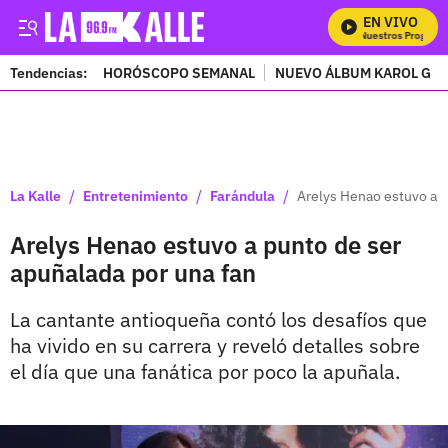
EN VIVO
Mira Todos Nuestros Programas
Tendencias:
HORÓSCOPO SEMANAL
NUEVO ÁLBUM KAROL G
PUBLICIDAD
/
/
/
La Kalle
Entretenimiento
Farándula
Arelys Henao estuvo a p
Arelys Henao estuvo a punto de ser
apuñalada por una fan
La cantante antioqueña contó los desafíos que
ha vivido en su carrera y reveló detalles sobre
el día que una fanática por poco la apuñala.