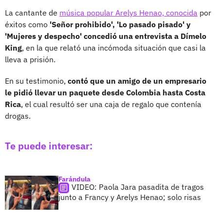
La cantante de
música popular Arelys Henao, conocida
por
éxitos como
'Señor prohibido', 'Lo pasado pisado' y
'Mujeres y despecho' concedió una entrevista a Dímelo
King
, en la que relató una incómoda situación que casi la
lleva a prisión.
En su testimonio,
contó que un amigo de un empresario
le pidió llevar un paquete desde Colombia hasta Costa
Rica
, el cual resultó ser una caja de regalo que contenía
drogas.
Te puede interesar:
Farándula
VIDEO: Paola Jara pasadita de tragos
junto a Francy y Arelys Henao; solo risas