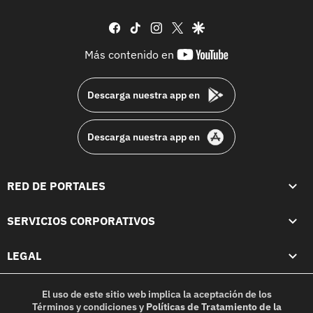
facebook
tiktok
instagram
twitter
google
youtube-
Más contenido en
footer
Descarga nuestra app en
Descarga nuestra app en
RED DE PORTALES
SERVICIOS CORPORATIVOS
LEGAL
El uso de este sitio web implica la aceptación de los
Términos y condiciones
y
Políticas de Tratamiento de la