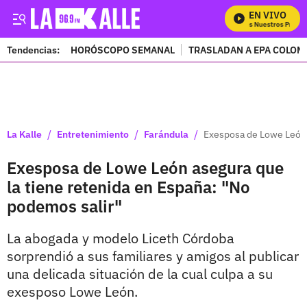
EN VIVO
Mira Todos Nuestros Progra
Tendencias:
HORÓSCOPO SEMANAL
TRASLADAN A EPA COLOM
PUBLICIDAD
/
/
/
La Kalle
Entretenimiento
Farándula
Exesposa de Lowe León a
Exesposa de Lowe León asegura que
la tiene retenida en España: "No
podemos salir"
La abogada y modelo Liceth Córdoba
sorprendió a sus familiares y amigos al publicar
una delicada situación de la cual culpa a su
exesposo Lowe León.