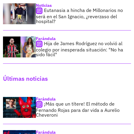
Noticias
Eutanasia a hincha de Millonarios no
será en el San Ignacio, ¿reverzaso del
hospital?
Farándula
Hija de James Rodríguez no volvió al
colegio por inesperada situación: "No ha
sido fácil"
Últimas noticias
Farándula
¡Más que un títere! El método de
Fernando Rojas para dar vida a Aurelio
Cheveroni
Farándula