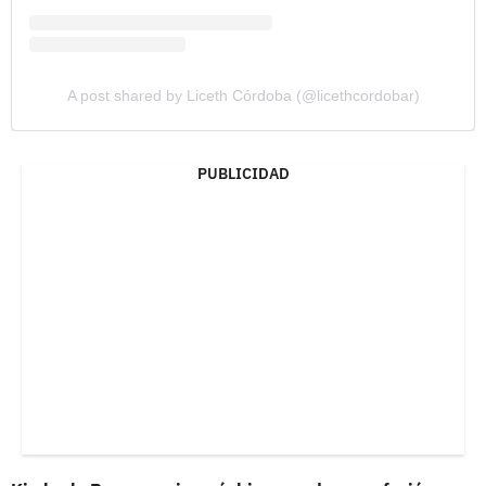
A post shared by Liceth Córdoba (@licethcordobar)
PUBLICIDAD