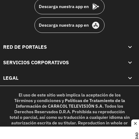
Descarga nuestra app en
Descarga nuestra app en
RED DE PORTALES
SERVICIOS CORPORATIVOS
LEGAL
El uso de este sitio web implica la aceptación de los
Términos y condiciones
y
Políticas de Tratamiento de la
Información
de
CARACOL TELEVISIÓN S.A.
Todos los
Derechos Reservados D.R.A. Prohibida su reproducción
total o parcial, así como su traducción a cualquier idioma sin
autorización escrita de su titular. Reproduction in whole or
c
in part, or translation without written permission is
prohibited. All rights reserved 2025.