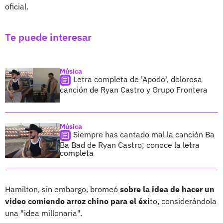
oficial.
Te puede interesar
Música
Letra completa de 'Apodo', dolorosa
canción de Ryan Castro y Grupo Frontera
Música
Siempre has cantado mal la canción Ba
Ba Bad de Ryan Castro; conoce la letra
completa
Hamilton, sin embargo, bromeó
sobre la idea de hacer un
video comiendo arroz chino para el éxi
to, considerándola
una "idea millonaria".