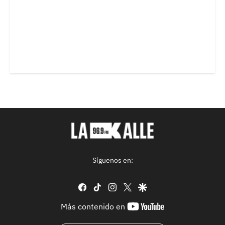
Síguenos en:
facebook
tiktok
instagram
twitter
google
youtube-
Más contenido en
footer