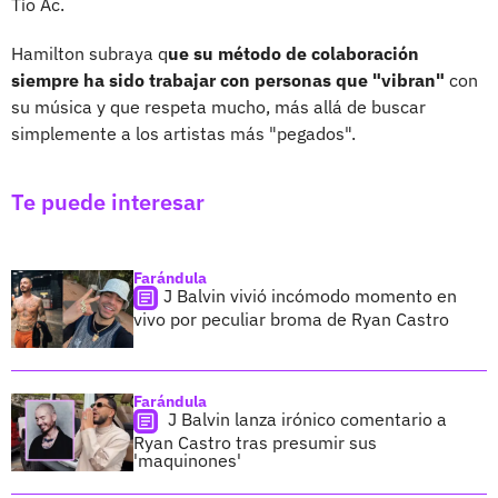
Tío Ac.
Hamilton subraya q
ue su método de colaboración
siempre ha sido trabajar con personas que "vibran"
con
su música y que respeta mucho, más allá de buscar
simplemente a los artistas más "pegados".
Te puede interesar
Farándula
J Balvin vivió incómodo momento en
vivo por peculiar broma de Ryan Castro
Farándula
J Balvin lanza irónico comentario a
Ryan Castro tras presumir sus
'maquinones'