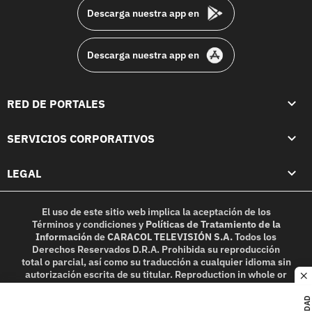
Descarga nuestra app en
Descarga nuestra app en
RED DE PORTALES
SERVICIOS CORPORATIVOS
LEGAL
El uso de este sitio web implica la aceptación de los
Términos y condiciones
y
Políticas de Tratamiento de la
Información
de
CARACOL TELEVISIÓN S.A.
Todos los
Derechos Reservados D.R.A. Prohibida su reproducción
total o parcial, así como su traducción a cualquier idioma sin
autorización escrita de su titular. Reproduction in whole or
c
in part, or translation without written permission is
prohibited. All rights reserved 2025.