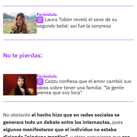
Farándula
Laura Tobón reveló el sexo de su
segundo bebé; así fue la sorpresa
No te pierdas:
Farándula
Cazzu confiesa que el amor cambió sus
ideas sobre tener una familia: "la gente
piensa que soy loca"
No obstante
el hecho hizo que en redes sociales se
generara todo un debate entre los internautas,
pues
algunos manifestaron que el individuo no estaba
diciendo "ninguna mentira",
y otros expusieron que
ese