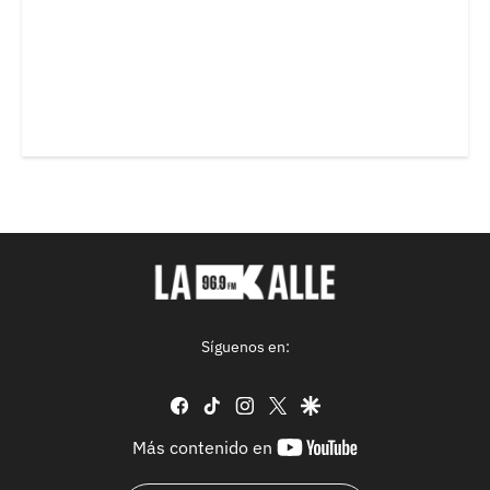
Síguenos en:
facebook
tiktok
instagram
twitter
google
youtube-
Más contenido en
footer