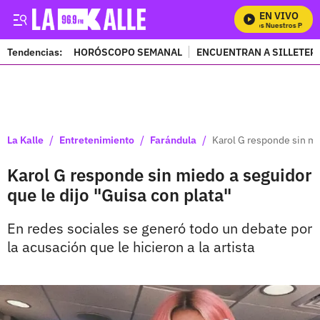
EN VIVO
Mira Todos Nuestros Progra
Tendencias:
HORÓSCOPO SEMANAL
ENCUENTRAN A SILLETER
PUBLICIDAD
/
/
/
La Kalle
Entretenimiento
Farándula
Karol G responde sin mi
Karol G responde sin miedo a seguidor
que le dijo "Guisa con plata"
En redes sociales se generó todo un debate por
la acusación que le hicieron a la artista