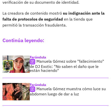
verificación de su documento de identidad.
La creadora de contenido mostró
su indignación ante la
falta de protocolos de seguridad
en la tienda que
permitió la transacción fraudulenta.
Continúa leyendo:
Farándula
Manuela Gómez sobre "fallecimiento"
de DJ Exotic: "No saben el daño que le
están haciendo"
Farándula
Manuela Gómez muestra cómo luce su
abdomen luego de dar a luz