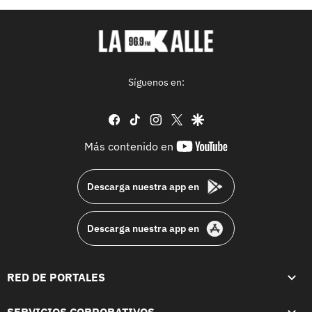
Síguenos en:
facebook
tiktok
instagram
twitter
google
youtube-
Más contenido en
footer
Descarga nuestra app en
Descarga nuestra app en
RED DE PORTALES