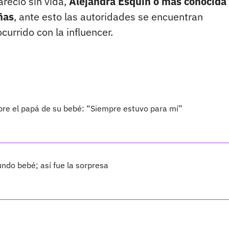
reció sin vida,
Alejandra Esquin o más conocida
ñas
, ante esto las autoridades se encuentran
urrido con la influencer.
bre el papá de su bebé: “Siempre estuvo para mí”
ndo bebé; así fue la sorpresa