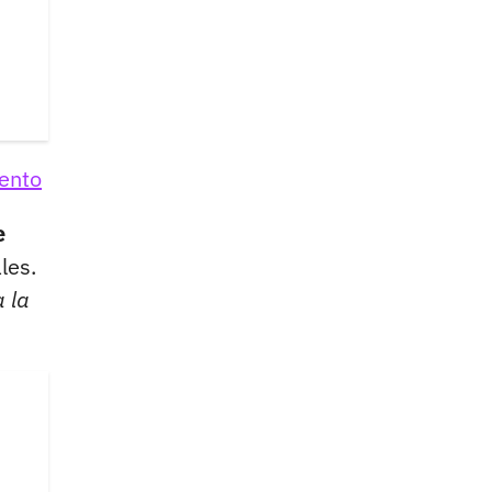
iento
e
les.
a la