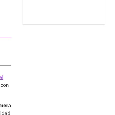
el
 con
imera
lidad