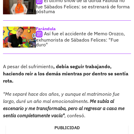
El último show de la Gorda Fabiola no
fue Sábados Felices: se estrenará de forma
póstuma
Farándula
Así fue el accidente de Memo Orozco,
exhumorista de Sábados Felices: "Fue
duro"
A pesar del sufrimiento
, debía seguir trabajando,
haciendo reír a los demás mientras por dentro se sentía
rota.
"Me separé hace dos años, y aunque el matrimonio fue
largo, duré un año mal emocionalmente
. Me subía al
escenario y me transformaba, pero al regresar a casa me
sentía completamente vacía"
,
confesó.
PUBLICIDAD