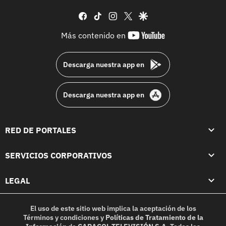
facebook
tiktok
instagram
twitter
google
youtube-
Más contenido en
footer
Descarga nuestra app en
Descarga nuestra app en
RED DE PORTALES
SERVICIOS CORPORATIVOS
LEGAL
El uso de este sitio web implica la aceptación de los
Términos y condiciones
y
Políticas de Tratamiento de la