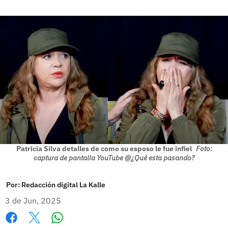
Patricia Silva detalles de como su esposo le fue infiel
Foto:
captura de pantalla YouTube @¿Qué esta pasando?
Por:
Redacción digital La Kalle
3 de Jun, 2025
Whatsapp