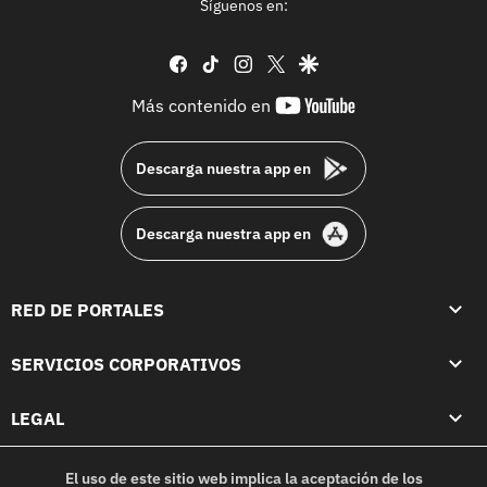
Síguenos en:
facebook
tiktok
instagram
twitter
google
youtube-
Más contenido en
footer
Descarga nuestra app en
Descarga nuestra app en
RED DE PORTALES
SERVICIOS CORPORATIVOS
LEGAL
El uso de este sitio web implica la aceptación de los