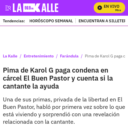
EN VIVO
Mira Todos
Tendencias:
HORÓSCOPO SEMANAL
ENCUENTRAN A SILLETER
PUBLICIDAD
/
/
/
La Kalle
Entretenimiento
Farándula
Pima de Karol G paga con
Pima de Karol G paga condena en
cárcel El Buen Pastor y cuenta si la
cantante la ayuda
Una de sus primas, privada de la libertad en El
Buen Pastor, habló por primera vez sobre lo que
está viviendo y sorprendió con una revelación
relacionada con la cantante.