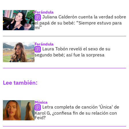
Farándula
Juliana Calderón cuenta la verdad sobre
el papá de su bebé: “Siempre estuvo para
mí”
Farándula
Laura Tobón reveló el sexo de su
segundo bebé; así fue la sorpresa
Lee también:
Música
Letra completa de canción 'Única' de
Karol G, ¿confiesa fin de su relación con
Feid?