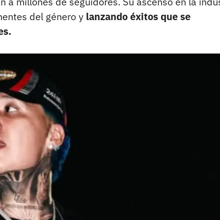
an a millones de seguidores. Su ascenso en la indu
nentes del género y
lanzando éxitos que se
es.