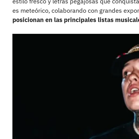
estilo fresco y letras pegajosas que conquist
es meteórico, colaborando con grandes expo
posicionan en las principales listas musical