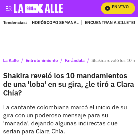
EN VIVO
Mir
Tendencias:
HORÓSCOPO SEMANAL
ENCUENTRAN A SILLETER
PUBLICIDAD
/
/
/
La Kalle
Entretenimiento
Farándula
Shakira reveló los 10 ma
Shakira reveló los 10 mandamientos
de una 'loba' en su gira, ¿le tiró a Clara
Chía?
La cantante colombiana marcó el inicio de su
gira con un poderoso mensaje para su
'manada', dejando algunas indirectas que
serían para Clara Chía.