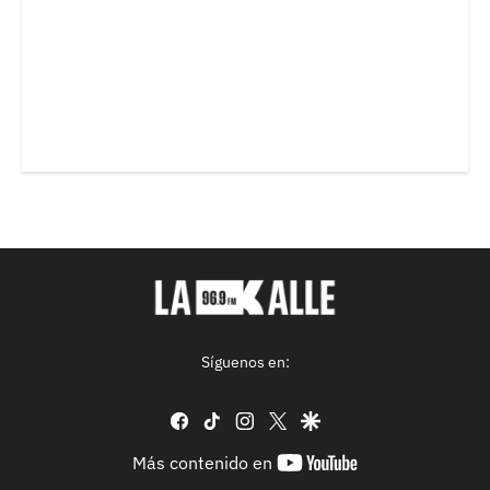
Síguenos en:
facebook
tiktok
instagram
twitter
google
youtube-
Más contenido en
footer