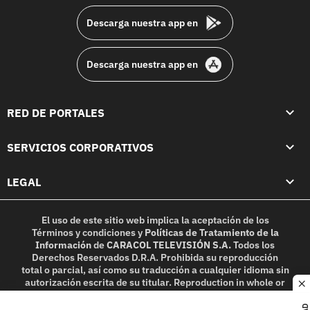
Descarga nuestra app en
Descarga nuestra app en
RED DE PORTALES
SERVICIOS CORPORATIVOS
LEGAL
El uso de este sitio web implica la aceptación de los
Términos y condiciones
y
Políticas de Tratamiento de la
Información
de
CARACOL TELEVISIÓN S.A.
Todos los
Derechos Reservados D.R.A. Prohibida su reproducción
total o parcial, así como su traducción a cualquier idioma sin
autorización escrita de su titular. Reproduction in whole or
c
in part, or translation without written permission is
prohibited. All rights reserved 2025.