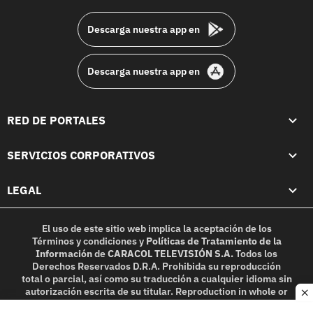
footer
Descarga nuestra app en
Descarga nuestra app en
RED DE PORTALES
SERVICIOS CORPORATIVOS
LEGAL
El uso de este sitio web implica la aceptación de los
Términos y condiciones
y
Políticas de Tratamiento de la
Información
de
CARACOL TELEVISIÓN S.A.
Todos los
Derechos Reservados D.R.A. Prohibida su reproducción
total o parcial, así como su traducción a cualquier idioma sin
autorización escrita de su titular. Reproduction in whole or
c
in part, or translation without written permission is