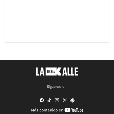
Síguenos en:
facebook
tiktok
instagram
twitter
google
youtube-
Más contenido en