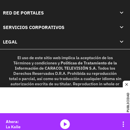
RED DE PORTALES
SERVICIOS CORPORATIVOS
LEGAL
El uso de este sitio web implica la aceptación de los
Términos y condiciones
y
Políticas de Tratamiento de la
Información
de
CARACOL TELEVISIÓN S.A.
Todos los
Derechos Reservados D.R.A. Prohibida su reproducción
total o parcial, así como su traducción a cualquier idioma sin
autorización escrita de su titular. Reproduction in whole or
c
in part, or translation without written permission is
prohibited. All rights reserved 2025.
PUBLICIDAD
MIEMBRO DE:
media-icon
La Kalle