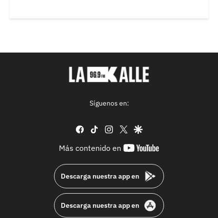
Síguenos en:
facebook
tiktok
instagram
twitter
google
youtube-
Más contenido en
footer
Descarga nuestra app en
Descarga nuestra app en