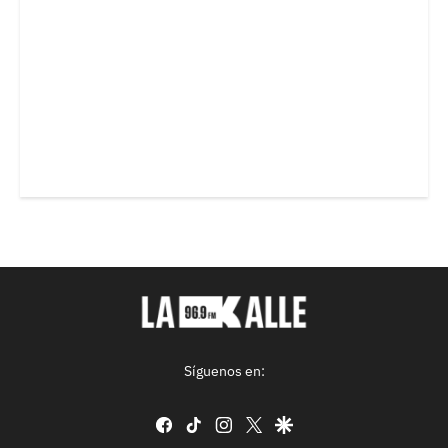
Síguenos en:
facebook
tiktok
instagram
twitter
google