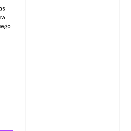
as
ra
uego