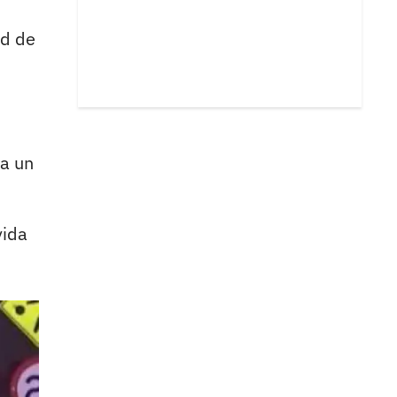
ad de
 a un
vida