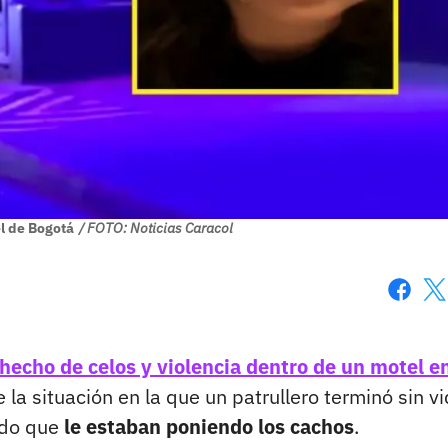
l de Bogotá
/ FOTO: Noticias Caracol
Faceboo
X
hecho de celos y violencia dentro de un motel e
 la situación en la que un patrullero terminó sin v
ndo que
le estaban poniendo los cachos
.