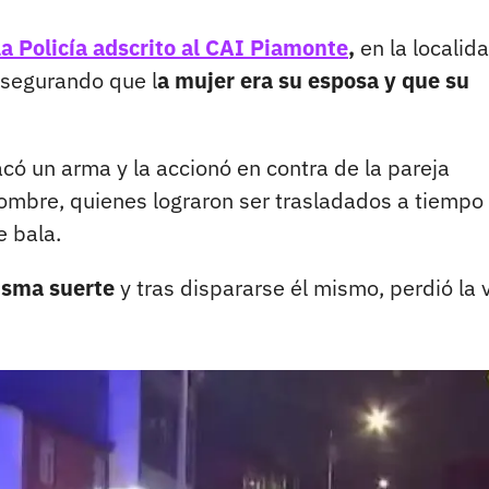
la Policía adscrito al CAI Piamonte
,
en la localid
asegurando que l
a mujer era su esposa y que su
có un arma y la accionó en contra de la pareja
hombre, quienes lograron ser trasladados a tiempo
e bala.
misma suerte
y tras dispararse él mismo, perdió la 