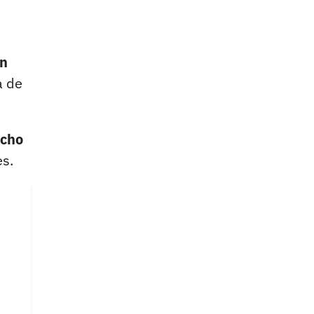
ón
a de
echo
es.