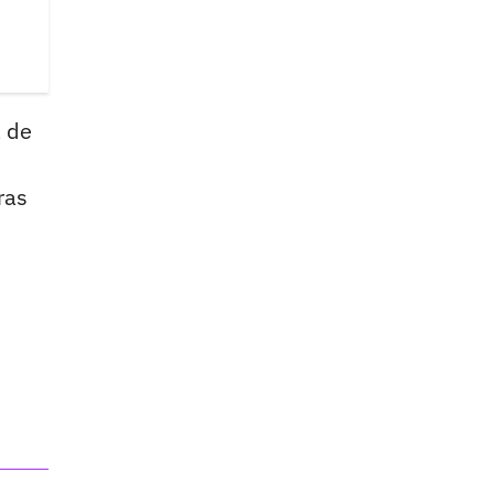
a de
ras