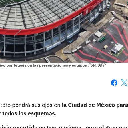
vo por televisión las presentaciones y equipos
Foto: AFP
Faceboo
X
ntero pondrá sus ojos en
la Ciudad de México para
r todos los esquemas.
nicio repartido en tres naciones, pero el gran pu