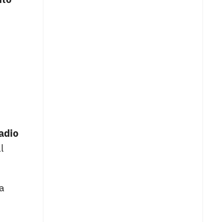
adio
l
a