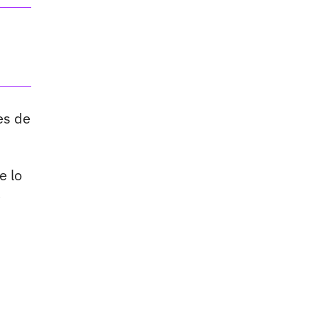
es de
e lo
e