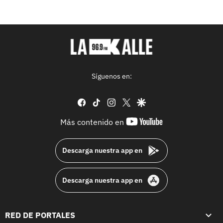
Síguenos en:
facebook
tiktok
instagram
twitter
google
youtube-
Más contenido en
footer
Descarga nuestra app en
Descarga nuestra app en
RED DE PORTALES