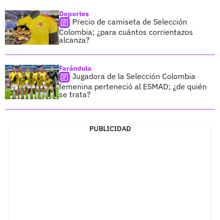
Deportes
Precio de camiseta de Selección
Colombia; ¿para cuántos corrientazos
alcanza?
Farándula
Jugadora de la Selección Colombia
femenina perteneció al ESMAD; ¿de quién
se trata?
PUBLICIDAD