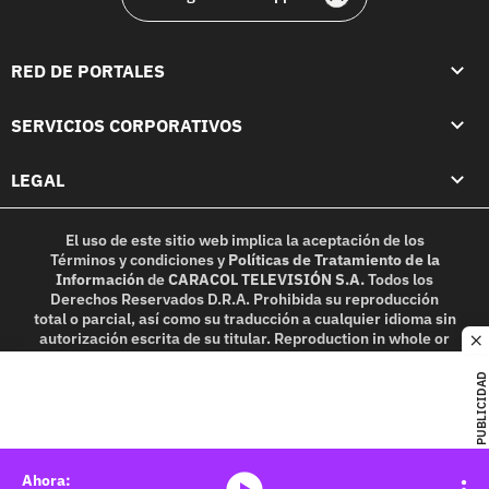
RED DE PORTALES
SERVICIOS CORPORATIVOS
LEGAL
El uso de este sitio web implica la aceptación de los
Términos y condiciones
y
Políticas de Tratamiento de la
Información
de
CARACOL TELEVISIÓN S.A.
Todos los
Derechos Reservados D.R.A. Prohibida su reproducción
total o parcial, así como su traducción a cualquier idioma sin
autorización escrita de su titular. Reproduction in whole or
c
in part, or translation without written permission is
prohibited. All rights reserved 2025.
PUBLICIDAD
MIEMBRO DE:
media-icon