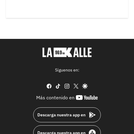
Síguenos en:
facebook
tiktok
instagram
twitter
google
youtube-
Más contenido en
footer
Descarga nuestra app en
Descarga nuestra app en