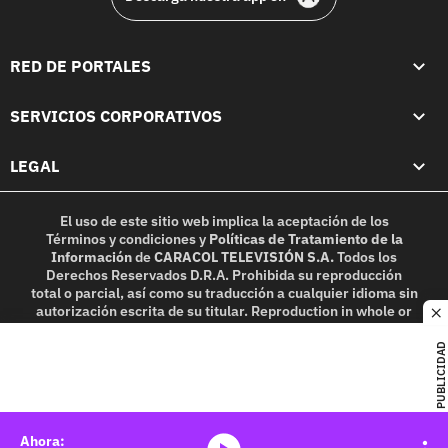
RED DE PORTALES
SERVICIOS CORPORATIVOS
LEGAL
El uso de este sitio web implica la aceptación de los
Términos y condiciones
y
Políticas de Tratamiento de la
Información
de
CARACOL TELEVISIÓN S.A.
Todos los
Derechos Reservados D.R.A. Prohibida su reproducción
total o parcial, así como su traducción a cualquier idioma sin
autorización escrita de su titular. Reproduction in whole or
c
in part, or translation without written permission is
prohibited. All rights reserved 2025.
PUBLICIDAD
MIEMBRO DE: