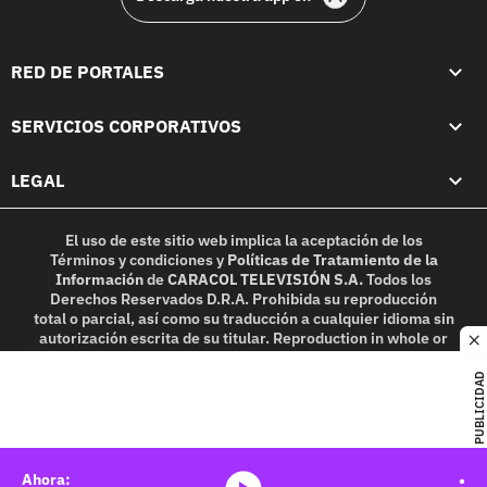
RED DE PORTALES
SERVICIOS CORPORATIVOS
LEGAL
El uso de este sitio web implica la aceptación de los
Términos y condiciones
y
Políticas de Tratamiento de la
Información
de
CARACOL TELEVISIÓN S.A.
Todos los
Derechos Reservados D.R.A. Prohibida su reproducción
total o parcial, así como su traducción a cualquier idioma sin
autorización escrita de su titular. Reproduction in whole or
c
in part, or translation without written permission is
prohibited. All rights reserved 2025.
PUBLICIDAD
MIEMBRO DE: