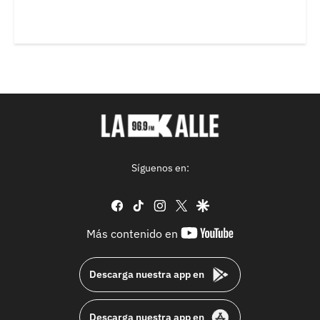
Síguenos en:
facebook
tiktok
instagram
twitter
google
youtube-
Más contenido en
footer
Descarga nuestra app en
Descarga nuestra app en