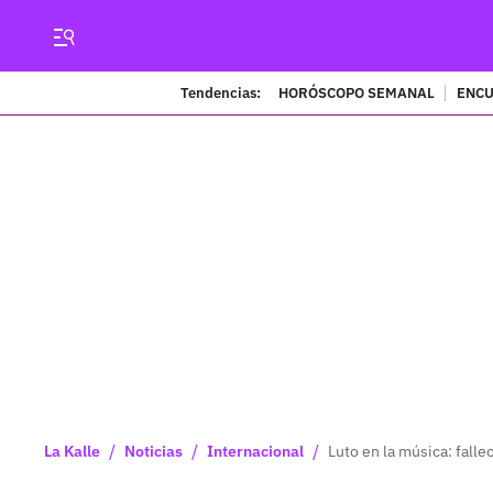
Tendencias:
HORÓSCOPO SEMANAL
ENCU
/
/
/
La Kalle
Noticias
Internacional
Luto en la música: fall