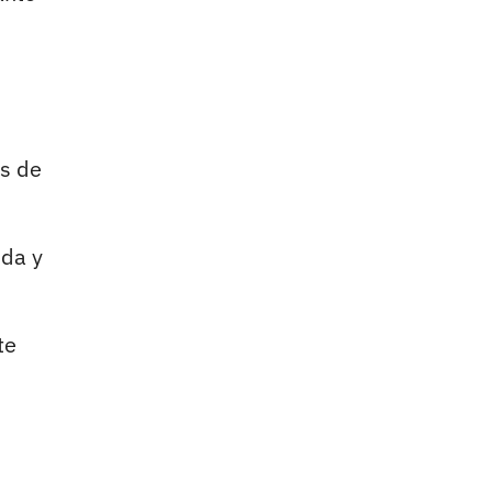
os de
nda y
te