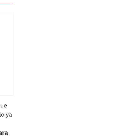
que
lo ya
ara