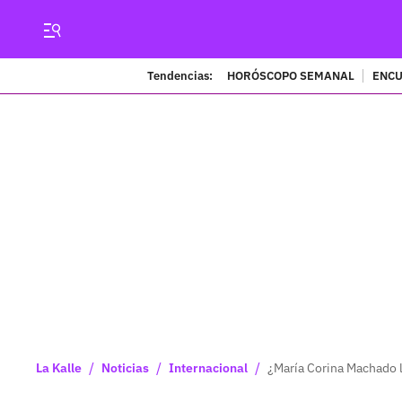
Tendencias:
HORÓSCOPO SEMANAL
ENCU
/
/
/
La Kalle
Noticias
Internacional
¿María Corina Machado l