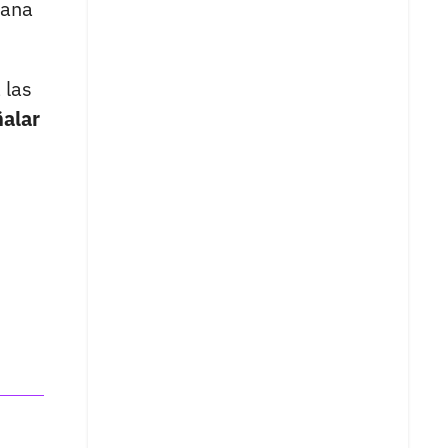
lana
 las
ñalar