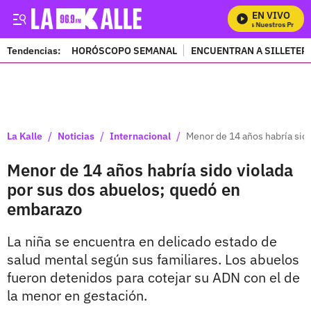
EN VIVO
Mira Todos Nuestros Progra
Tendencias:
HORÓSCOPO SEMANAL
ENCUENTRAN A SILLETER
PUBLICIDAD
/
/
/
La Kalle
Noticias
Internacional
Menor de 14 años habría sid
Menor de 14 años habría sido violada
por sus dos abuelos; quedó en
embarazo
La niña se encuentra en delicado estado de
salud mental según sus familiares. Los abuelos
fueron detenidos para cotejar su ADN con el de
la menor en gestación.