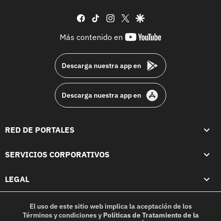
facebook
tiktok
instagram
twitter
google
youtube-
Más contenido en
footer
Descarga nuestra app en
Descarga nuestra app en
RED DE PORTALES
SERVICIOS CORPORATIVOS
LEGAL
El uso de este sitio web implica la aceptación de los
Términos y condiciones
y
Políticas de Tratamiento de la