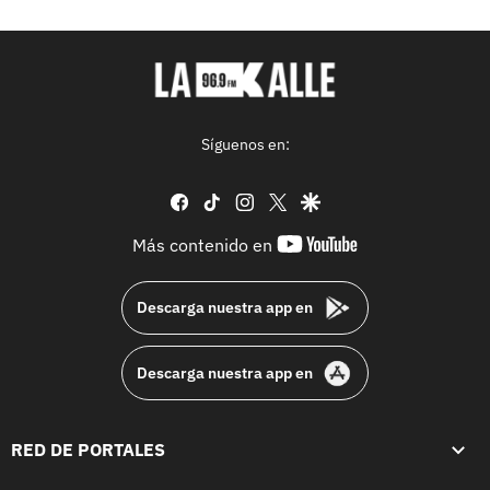
Síguenos en:
facebook
tiktok
instagram
twitter
google
youtube-
Más contenido en
footer
Descarga nuestra app en
Descarga nuestra app en
RED DE PORTALES