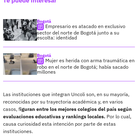
Te puede interesar
Bogotá
Empresario es atacado en exclusivo
sector del norte de Bogotá junto a su
escolta: identidad
Bogotá
Mujer es herida con arma traumática en
robo en el norte de Bogotá; había sacado
millones
Las instituciones que integran Uncoli son, en su mayoría,
reconocidas por su trayectoria académica y, en varios
casos, f
iguran entre los mejores colegios del país según
evaluaciones educativas y rankings locales.
Por lo cual,
causa curiosidad esta intención por parte de estas
instituciones.